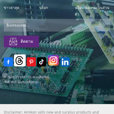
ข่าวล่าสุด
บล็อก
นโยบายความเป็นส่วน
ตัว
© AMIKON LIMITED สงวนลิขสิทธิ์.
IPv6 รองรับเครือข่าย
Disclaimer: Amikon sells new and surplus products and