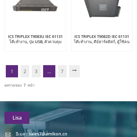
ICS TRIPLEX T9083U IEC 61131
ICS TRIPLEX T9082D IEC 61131
โต๊ะทำงาน, ปุ่ม USB, ตัวควบคุม
โต๊ะทำงาน, คีย์ฮาร์ดดิสก์, ผู้ใช้คน
หลายตัว
เดียว, ตัวควบคุมเดียว
1
2
3
...
7
ผลรวมของ
7
หน้า
Lisa
อีเมล : sales7@amikon.cn
อีเมล : sales7@amikon.cn