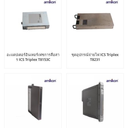
อะแดปเตอร์อินเทอร์เฟซการสื่อสา
ชุดอุปกรณ์จ่ายไฟ ICS Triplex
ร ICS Triplex T8153C
T8231