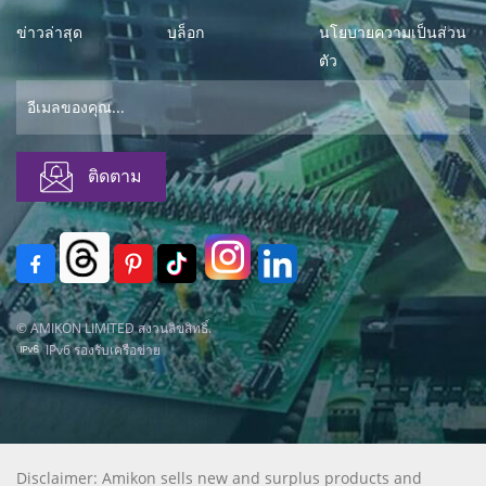
ข่าวล่าสุด
บล็อก
นโยบายความเป็นส่วน
ตัว
© AMIKON LIMITED สงวนลิขสิทธิ์.
IPv6 รองรับเครือข่าย
Disclaimer: Amikon sells new and surplus products and