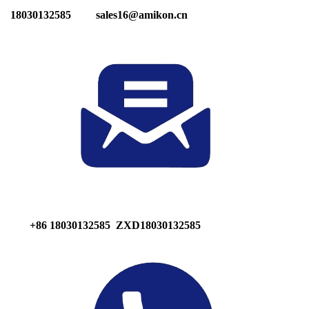
18030132585
sales16@amikon.cn
+86 18030132585
ZXD18030132585