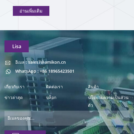
อ่านเพิ่มเติม
Lisa
อีเมล : sales7@amikon.cn
อีเมล : sales7@amikon.cn
WhatsApp : +86 18965423501
เกี่ยวกับเรา
ติดต่อเรา
สินค้า
ข่าวล่าสุด
บล็อก
นโยบายความเป็นส่วน
ตัว