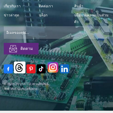
เกี่ยวกับเรา
ติดต่อเรา
สินค้า
ข่าวล่าสุด
บล็อก
นโยบายความเป็นส่วน
ตัว
© AMIKON LIMITED สงวนลิขสิทธิ์.
IPv6 รองรับเครือข่าย